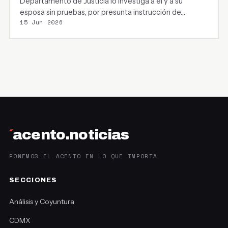
Departamento de Justicia lo investiga a él y a su
esposa sin pruebas, por presunta instrucción de…
15 Jun 2026
´
acento.noticias
PONEMOS EL ACENTO EN LO QUE IMPORTA
SECCIONES
Análisis y Coyuntura
CDMX