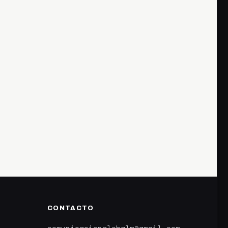
CONTACTO
comunicacionglobalm@gmail.com