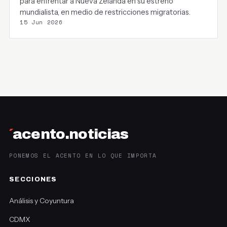
para enfrentar a Nueva Zelanda en su estreno
mundialista, en medio de restricciones migratorias.
15 Jun 2026
´
acento.noticias
PONEMOS EL ACENTO EN LO QUE IMPORTA
SECCIONES
Análisis y Coyuntura
CDMX