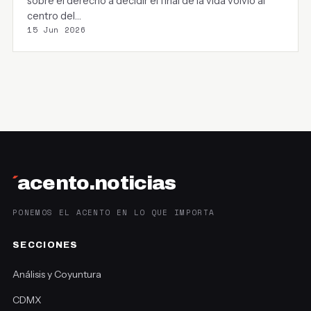
sobre el derecho a decidir el final de la vida volvió al
centro del…
15 Jun 2026
´
acento.noticias
PONEMOS EL ACENTO EN LO QUE IMPORTA
SECCIONES
Análisis y Coyuntura
CDMX