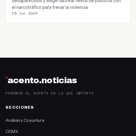
desaparecidos y exige rastrear nexos de políticos con
el narcotráfico para frenar la violencia.
15 Jun 2026
´
acento.noticias
PONEMOS EL ACENTO EN LO QUE IMPORTA
SECCIONES
Análisis y Coyuntura
CDMX