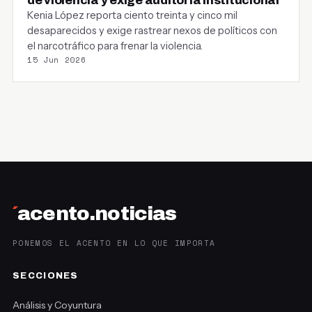
de violencia y exige auditoría institucional
Kenia López reporta ciento treinta y cinco mil
desaparecidos y exige rastrear nexos de políticos con
el narcotráfico para frenar la violencia.
15 Jun 2026
´
acento.noticias
PONEMOS EL ACENTO EN LO QUE IMPORTA
SECCIONES
Análisis y Coyuntura