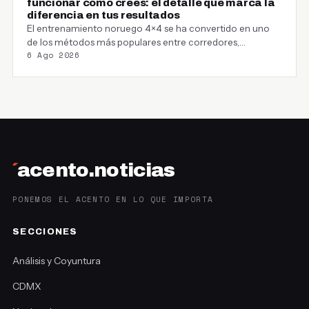
funcionar como crees: el detalle que marca la
diferencia en tus resultados
El entrenamiento noruego 4×4 se ha convertido en uno
de los métodos más populares entre corredores,…
6 Ago 2026
´
acento.noticias
PONEMOS EL ACENTO EN LO QUE IMPORTA
SECCIONES
Análisis y Coyuntura
CDMX