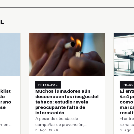
AL
PRINCIPAL
PRINC
klist
Muchos fumadores aún
El en
de
desconocen los riesgos del
4×4 p
Bruno
tabaco: estudio revela
como c
 se
preocupante falta de
marca
información
resul
A pesar de décadas de
El ent
almente
campañas de prevención,
se ha c
6 Ago 2026
6 Ago 
…
millones de fumadores en el
método