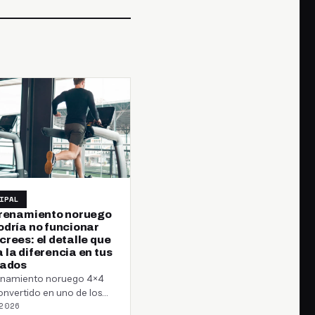
IPAL
trenamiento noruego
odría no funcionar
rees: el detalle que
 la diferencia en tus
tados
renamiento noruego 4×4
onvertido en uno de los
2026
s más populares entre