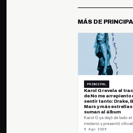
MÁS DE PRINCIP
PRINCIPAL
Karol G revela el trac
de No me arrepiento 
sentir tanto: Drake, 
Mars y más estrellas
suman al álbum
Karol G ya dejó de lado el
misterio y presentó ofici
6 Ago 2026
el tracklist de su próximo