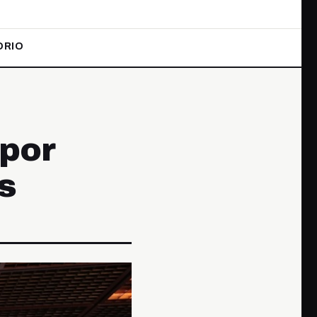
ORIO
 por
s